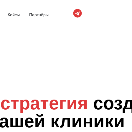
Кейсы
Партнёры
стратегия
соз
вашей клиники