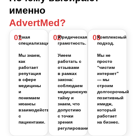
именно
AdvertMed?
01
02
03
Узкая
Юридическая
Комплексный
специализация.
грамотность.
подход.
Мы знаем,
Умеем
Мы не
как
работать с
просто
работает
отзывами
“чистим
репутация
в рамках
интернет”
в сфере
закона:
— мы
медицины
соблюдаем
строим
и
медицинскую
долгосрочный
понимаем
тайну и
позитивный
нюансы
знаем, что
имидж,
взаимодействия
допустимо
который
с
с точки
работает
пациентами.
зрения
на бизнес.
регулирования.