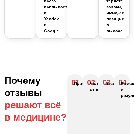
всего
теряете
всплывает
заявки,
в
имидж и
Yandex
позиции
и
в
Google.
выдаче.
Почему
01
02
03
04
Профессионализм
Человеческое
Безопасност
Комф
отношение
и
отзывы
резул
решают всё
в медицине?