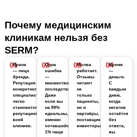
Почему медицинским
клиникам нельзя без
SERM?
01
02
03
04
Врачи
Одна
Молва
Время
— лицо
ошибка
работает.
—
бренда.
—
Отзывы
деньги.
Репутация
множество
читают
С
конкретного
последствий.
не
каждым
специалиста
Даже
только
днем,
легко
если вы
пациенты,
когда
становится
на 99%
но и
негатив
репутацией
идеальны,
партнёры,
остаётся
всей
именно
поставщики,
без
клиники.
оставшийся
инвесторы.
ответа,
1% чаще
вы