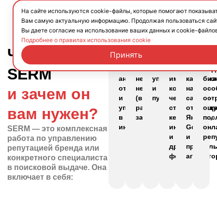
На сайте используются cookie-файлы, которые помогают показыва
Вам самую актуальную информацию. Продолжая пользоваться сай
Вы даете согласие на использование ваших данных и cookie-файлов
Подробнее о правилах использования cookie
Что такое
Принять
01
02
03
04
05
06
Мониторинг
Удаление
Продвижение
Формирован
Работа
Вла
и
или
положительных
позитивного
с
мед
SERM
анализ
нейтрализация
упоминаний
имиджа
карточк
биз
отзывов
негатива
и
компании
на
осо
и зачем он
и
(в
публикаций
через
сайтах-
ост
упоминаний
рамках
статьи,
отзовика
ощ
вам нужен?
в
закона)
кейсы,
Яндекс,
пос
интернете
интервью
Google
онл
SERM — это комплексная
и
и
реп
работа по управлению
другие
профил
репутацией бренда или
форматы
агрегато
конкретного специалиста
в поисковой выдаче. Она
включает в себя: