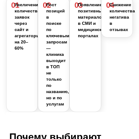
01
02
03
04
Увеличение
Рост
Появление
Снижение
количества
позиций
позитивных
количества
заявок
в
материалов
негатива
через
поиске
в СМИ и
в
сайт и
по
медицинских
отзывах
агрегаторы
ключевым
порталах
на 20–
запросам
60%
—
клиника
выходит
в ТОП
не
только
по
названию,
но и по
услугам
Почему выбирают