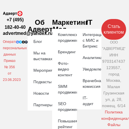
+7 (495)
Об
Маркетинг
IT
Стать
182-40-40
АдвертМед
клиентом
advertmed@yandex.ru
Комплексное
Интеграция
продвижение
с МИС и
Блог
Оператор
ООО
Битрикс
персональных
"АДВЕРТМЕД"
Брендинг
Мы на
данных
ИНН
Аналитика
выставках
Приказ
9703147437
Фото-
№ 356
123557,
видео
Уведомления
Мероприятия
от
город
контент
23.06.2023
Москва,
Врачебная
Подкасты
SMM
комиссия
Малая
продвижение
Грузинская
Новости
IT-
ул, д. 28,
SEO
аудит
Партнеры
помещ. 6/14
продвижение
Политика
конфиденциал
Повышаем
Файлы
рейтинг