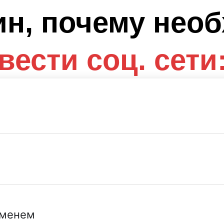
ин, почему нео
вести соц. сети
еменем