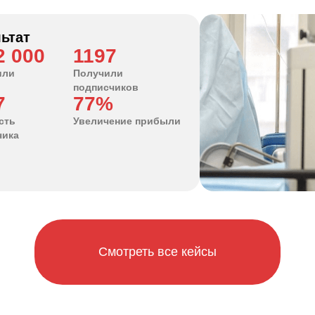
ьтат
2 000
1197
или
Получили
подписчиков
7
77%
сть
Увеличение прибыли
чика
Смотреть все кейсы