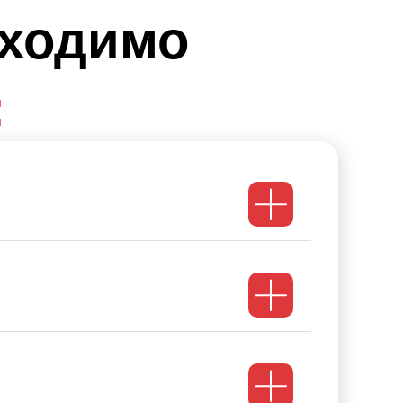
бходимо
: