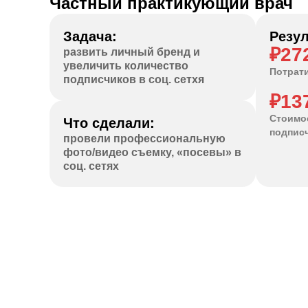
Частный практикующий врач
Задача:
Резул
₽27
развить личный бренд и
увеличить количество
Потрат
подписчиков в соц. сетхя
₽13
Стоимо
Что сделали:
подпис
провели профессиональную
фото/видео съемку, «посевы» в
соц. сетях